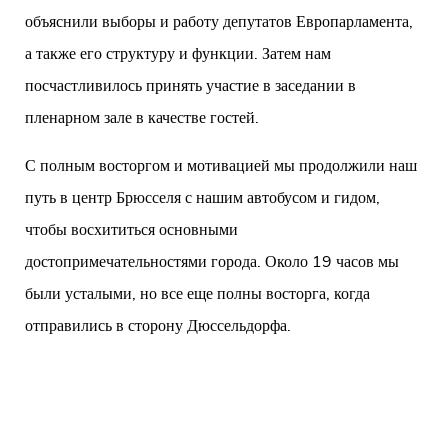
объяснили выборы и работу депутатов Европарламента,
а также его структуру и функции. Затем нам
посчастливилось принять участие в заседании в
пленарном зале в качестве гостей.
С полным восторгом и мотивацией мы продолжили наш
путь в центр Брюсселя с нашим автобусом и гидом,
чтобы восхититься основными
достопримечательностями города. Около 19 часов мы
были усталыми, но все еще полны восторга, когда
отправились в сторону Дюссельдорфа.