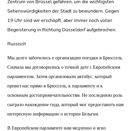
Zentrum von Brüssel gefahren, um die wichtigsten
Sehenswürdigkeiten der Stadt zu bewundern. Gegen
19 Uhr sind wir erschöpft, aber immer noch voller
Begeisterung in Richtung Düsseldorf aufgebrochen.
Russisch
Мы долго заботились о организации поездки в Брюссель.
Сначала мы договорились о точной дате с Европейским
парламентом. Затем организовали автобус, который
привез нас прямо в Брюссель, к парламенту и к
основным достопримечательностям. Не последнюю роль
сыграло нахождение гида, который мог предоставить нам
интересную информацию о истории Бельгии.
В Европейском парламенте нам медленно и ясно