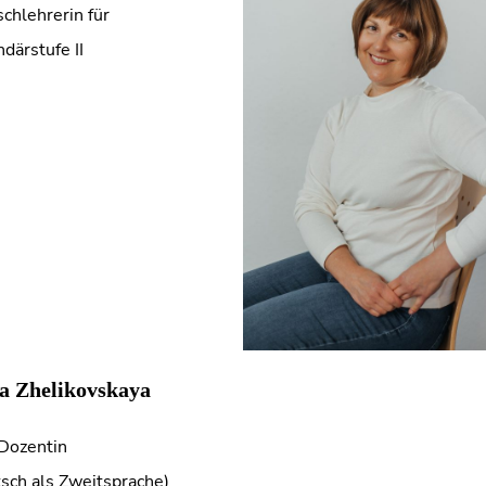
chlehrerin für
därstufe II
a Zhelikovskaya
Dozentin
sch als Zweitsprache)