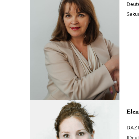
Deuts
Sekun
Elen
DAZ 
(Deut