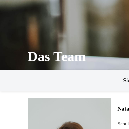
Das Team
Si
Nata
Schul